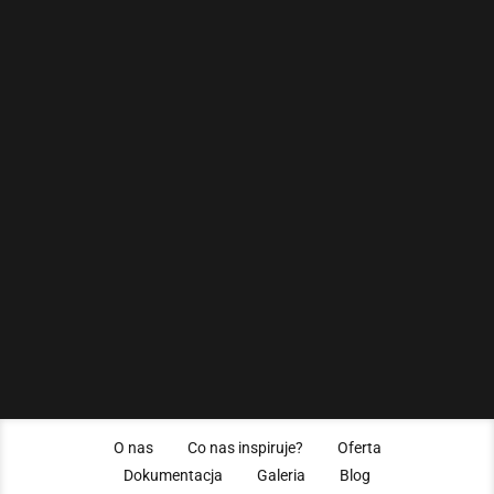
Oferta
Żłobek Montessori
Przedszkole Montessori
Zerówka Montessori
Szkoła Montessori
O nas
Co nas inspiruje?
Oferta
Dokumentacja
Galeria
Blog