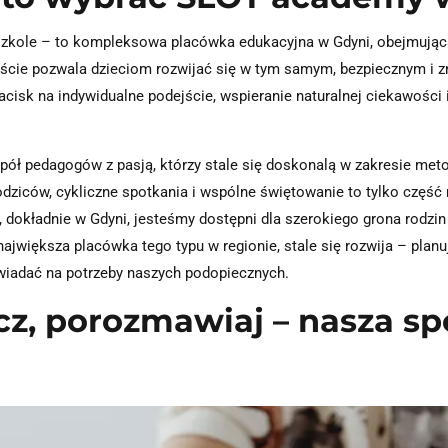
szkole – to kompleksowa placówka edukacyjna w Gdyni, obejmując
ście pozwala dzieciom rozwijać się w tym samym, bezpiecznym i z
isk na indywidualne podejście, wspieranie naturalnej ciekawości 
spół pedagogów z pasją, którzy stale się doskonalą w zakresie me
dziców, cykliczne spotkania i wspólne świętowanie to tylko część 
, dokładnie w Gdyni, jesteśmy dostępni dla szerokiego grona rodz
jwiększa placówka tego typu w regionie, stale się rozwija – planu
owiadać na potrzeby naszych podopiecznych.
cz, porozmawiaj – nasza s