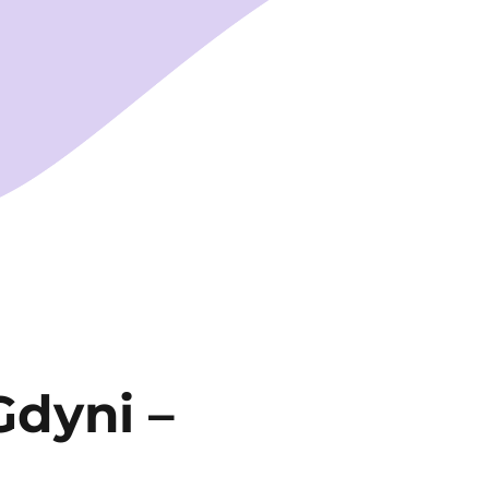
Gdyni –