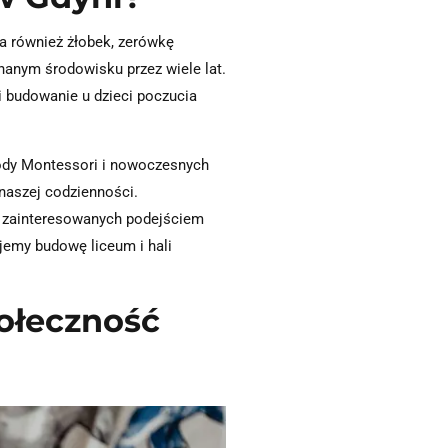
a również żłobek, zerówkę
nanym środowisku przez wiele lat.
i budowanie u dzieci poczucia
tody Montessori i nowoczesnych
naszej codzienności.
in zainteresowanych podejściem
jemy budowę liceum i hali
połeczność